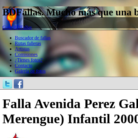
BDFallas. Mucho más que una bas
Guía BDFallas
Buscador de fallas
Rutas falleras
Artistas
Comisiones
¿Tienes fotos?
Contacto
Galería de fotos
Falla Avenida Perez Gald
Merengue) Infantil 200