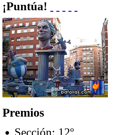
¡Puntúa!
Premios
Sección:
12º