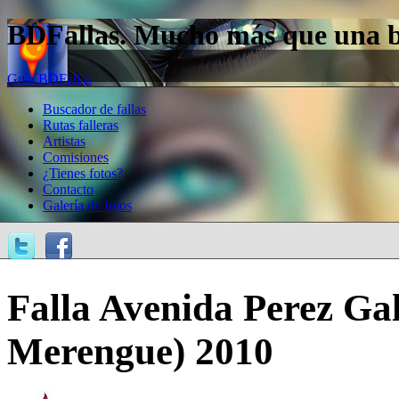
BDFallas. Mucho más que una bas
Guía BDFallas
Buscador de fallas
Rutas falleras
Artistas
Comisiones
¿Tienes fotos?
Contacto
Galería de fotos
Falla Avenida Perez Gald
Merengue) 2010