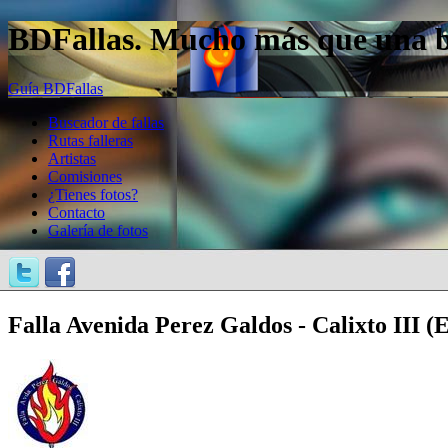
BDFallas. Mucho más que una bas
Guía BDFallas
Buscador de fallas
Rutas falleras
Artistas
Comisiones
¿Tienes fotos?
Contacto
Galería de fotos
Falla Avenida Perez Galdos - Calixto III 