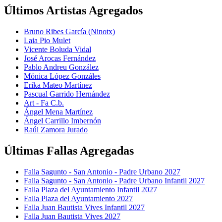
Últimos Artistas Agregados
Bruno Ribes García (Ninotx)
Laia Pio Mulet
Vicente Boluda Vidal
José Arocas Fernández
Pablo Andreu González
Mónica López Gonzáles
Erika Mateo Martínez
Pascual Garrido Hernández
Art - Fa C.b.
Ángel Mena Martínez
Ángel Carrillo Imbernón
Raúl Zamora Jurado
Últimas Fallas Agregadas
Falla Sagunto - San Antonio - Padre Urbano 2027
Falla Sagunto - San Antonio - Padre Urbano Infantil 2027
Falla Plaza del Ayuntamiento Infantil 2027
Falla Plaza del Ayuntamiento 2027
Falla Juan Bautista Vives Infantil 2027
Falla Juan Bautista Vives 2027