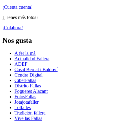
¡Cuenta cuenta!
¿Tienes más fotos?
¡Colabora!
Nos gusta
A fer la mà
Actualidad Fallera
ADEF
Casal Bernat i Baldoví
Cendra Digital
CiberFallas
Distrito Fallas
Fogueres Alacant
FotosFallas
Jotajotafaller
Totfalles
Tradición fallera
Vive las Fallas