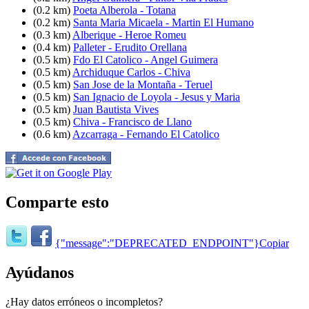
(0.2 km)
Poeta Alberola - Totana
(0.2 km)
Santa Maria Micaela - Martin El Humano
(0.3 km)
Alberique - Heroe Romeu
(0.4 km)
Palleter - Erudito Orellana
(0.5 km)
Fdo El Catolico - Angel Guimera
(0.5 km)
Archiduque Carlos - Chiva
(0.5 km)
San Jose de la Montaña - Teruel
(0.5 km)
San Ignacio de Loyola - Jesus y Maria
(0.5 km)
Juan Bautista Vives
(0.5 km)
Chiva - Francisco de Llano
(0.6 km)
Azcarraga - Fernando El Catolico
Comparte esto
{"message":"DEPRECATED_ENDPOINT"}
Copiar
Ayúdanos
¿Hay datos erróneos o incompletos?