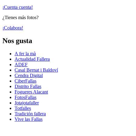
¡Cuenta cuenta!
¿Tienes más fotos?
¡Colabora!
Nos gusta
A fer la mà
Actualidad Fallera
ADEF
Casal Bernat i Baldoví
Cendra Digital
CiberFallas
Distrito Fallas
Fogueres Alacant
FotosFallas
Jotajotafaller
Totfalles
Tradición fallera
Vive las Fallas