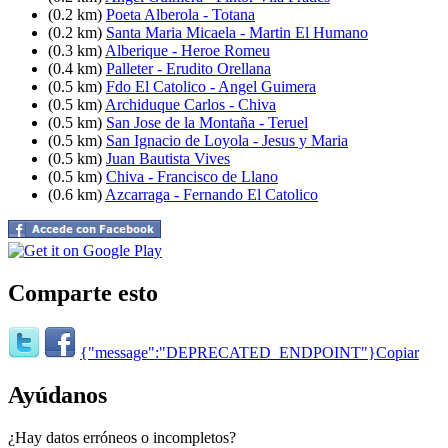
(0.2 km)
Poeta Alberola - Totana
(0.2 km)
Santa Maria Micaela - Martin El Humano
(0.3 km)
Alberique - Heroe Romeu
(0.4 km)
Palleter - Erudito Orellana
(0.5 km)
Fdo El Catolico - Angel Guimera
(0.5 km)
Archiduque Carlos - Chiva
(0.5 km)
San Jose de la Montaña - Teruel
(0.5 km)
San Ignacio de Loyola - Jesus y Maria
(0.5 km)
Juan Bautista Vives
(0.5 km)
Chiva - Francisco de Llano
(0.6 km)
Azcarraga - Fernando El Catolico
Comparte esto
{"message":"DEPRECATED_ENDPOINT"}
Copiar
Ayúdanos
¿Hay datos erróneos o incompletos?