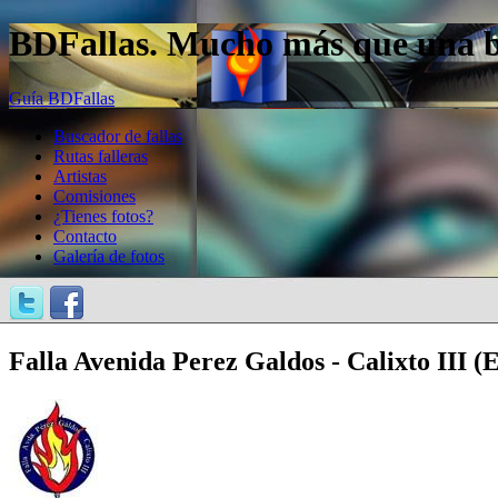
BDFallas. Mucho más que una bas
Guía BDFallas
Buscador de fallas
Rutas falleras
Artistas
Comisiones
¿Tienes fotos?
Contacto
Galería de fotos
Falla Avenida Perez Galdos - Calixto III 