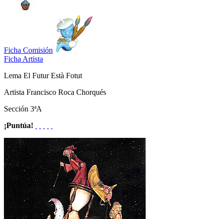
Ficha Comisión
Ficha Artista
Lema
El Futur Està Fotut
Artista
Francisco Roca Chorqués
Sección
3ªA
¡Puntúa!