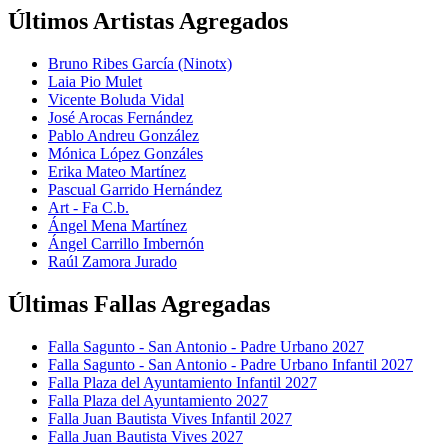
Últimos Artistas Agregados
Bruno Ribes García (Ninotx)
Laia Pio Mulet
Vicente Boluda Vidal
José Arocas Fernández
Pablo Andreu González
Mónica López Gonzáles
Erika Mateo Martínez
Pascual Garrido Hernández
Art - Fa C.b.
Ángel Mena Martínez
Ángel Carrillo Imbernón
Raúl Zamora Jurado
Últimas Fallas Agregadas
Falla Sagunto - San Antonio - Padre Urbano 2027
Falla Sagunto - San Antonio - Padre Urbano Infantil 2027
Falla Plaza del Ayuntamiento Infantil 2027
Falla Plaza del Ayuntamiento 2027
Falla Juan Bautista Vives Infantil 2027
Falla Juan Bautista Vives 2027