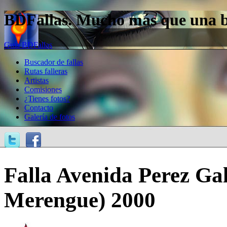
BDFallas. Mucho más que una bas
Guía BDFallas
Buscador de fallas
Rutas falleras
Artistas
Comisiones
¿Tienes fotos?
Contacto
Galería de fotos
Falla Avenida Perez Gald
Merengue) 2000