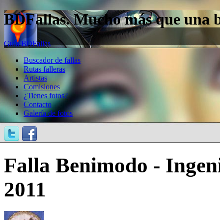
BDFallas. Mucho más que una bas
Guía BDFallas
Buscador de fallas
Rutas falleras
Artistas
Comisiones
¿Tienes fotos?
Contacto
Galería de fotos
Falla Benimodo - Ingeni
2011