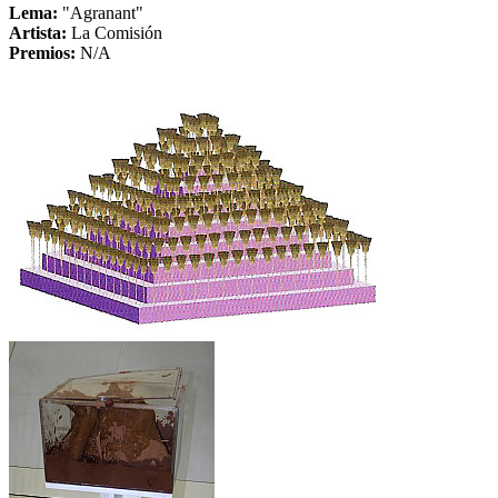
Lema:
"Agranant"
Artista:
La Comisión
Premios:
N/A