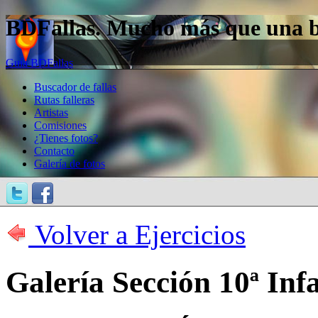
BDFallas. Mucho más que una bas
Guía BDFallas
Buscador de fallas
Rutas falleras
Artistas
Comisiones
¿Tienes fotos?
Contacto
Galería de fotos
Volver a Ejercicios
Galería Sección 10ª Inf