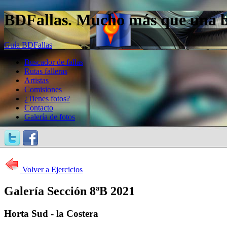
BDFallas. Mucho más que una bas
Guía BDFallas
Buscador de fallas
Rutas falleras
Artistas
Comisiones
¿Tienes fotos?
Contacto
Galería de fotos
Volver a Ejercicios
Galería Sección 8ªB 2021
Horta Sud - la Costera