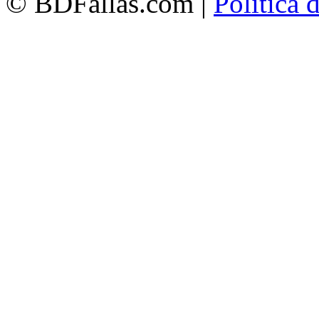
© BDFallas.com |
Política 