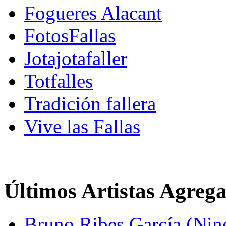
Fogueres Alacant
FotosFallas
Jotajotafaller
Totfalles
Tradición fallera
Vive las Fallas
Últimos Artistas Agreg
Bruno Ribes García (Nin