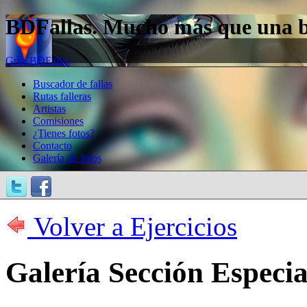
BDFallas. Mucho más que una bas
Guía BDFallas
Buscador de fallas
Rutas falleras
Artistas
Comisiones
¿Tienes fotos?
Contacto
Galería de fotos
Volver a Ejercicios
Galería Sección Especia