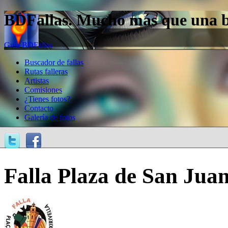
BDFallas. Mucho más que una bas
Guía BDFallas
Buscador de fallas
Rutas falleras
Artistas
Comisiones
¿Tienes fotos?
Contacto
Galería de fotos
Falla Plaza de San Juan