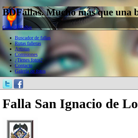
BDFallas. Mucho más que una bas
Guía BDFallas
Buscador de fallas
Rutas falleras
Artistas
Comisiones
¿Tienes fotos?
Contacto
Galería de fotos
Falla San Ignacio de Lo