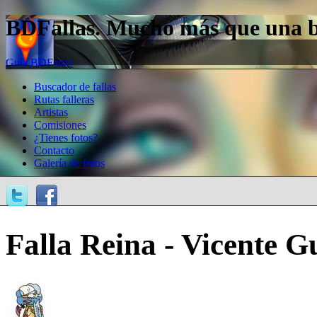
BDFallas. Mucho más que una bas
Guía BDFallas
Buscador de fallas
Rutas falleras
Artistas
Comisiones
¿Tienes fotos?
Contacto
Galería de fotos
Falla Reina - Vicente Gu