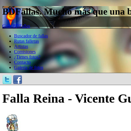
BDFallas. Mucho más que una bas
Guía BDFallas
Buscador de fallas
Rutas falleras
Artistas
Comisiones
¿Tienes fotos?
Contacto
Galería de fotos
Falla Reina - Vicente Gu