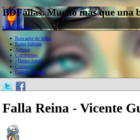
BDFallas. Mucho más que una bas
Guía BDFallas
Buscador de fallas
Rutas falleras
Artistas
Comisiones
¿Tienes fotos?
Contacto
Galería de fotos
Falla Reina - Vicente Gu