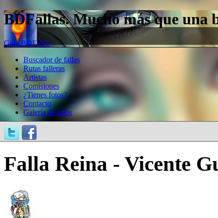
BDFallas. Mucho más que una bas
Guía BDFallas
Buscador de fallas
Rutas falleras
Artistas
Comisiones
¿Tienes fotos?
Contacto
Galería de fotos
Falla Reina - Vicente Gu