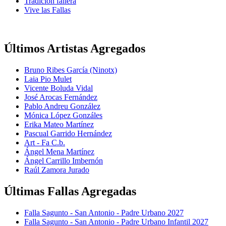
Tradición fallera
Vive las Fallas
Últimos Artistas Agregados
Bruno Ribes García (Ninotx)
Laia Pio Mulet
Vicente Boluda Vidal
José Arocas Fernández
Pablo Andreu González
Mónica López Gonzáles
Erika Mateo Martínez
Pascual Garrido Hernández
Art - Fa C.b.
Ángel Mena Martínez
Ángel Carrillo Imbernón
Raúl Zamora Jurado
Últimas Fallas Agregadas
Falla Sagunto - San Antonio - Padre Urbano 2027
Falla Sagunto - San Antonio - Padre Urbano Infantil 2027