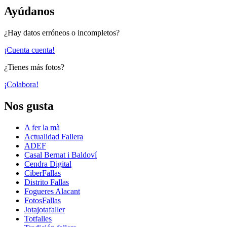
Ayúdanos
¿Hay datos erróneos o incompletos?
¡Cuenta cuenta!
¿Tienes más fotos?
¡Colabora!
Nos gusta
A fer la mà
Actualidad Fallera
ADEF
Casal Bernat i Baldoví
Cendra Digital
CiberFallas
Distrito Fallas
Fogueres Alacant
FotosFallas
Jotajotafaller
Totfalles