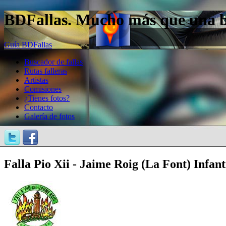
BDFallas. Mucho más que una bas
Guía BDFallas
Buscador de fallas
Rutas falleras
Artistas
Comisiones
¿Tienes fotos?
Contacto
Galería de fotos
Falla Pio Xii - Jaime Roig (La Font) Infant