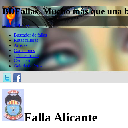
BDFallas. Mucho más que una bas
Guía BDFallas
Buscador de fallas
Rutas falleras
Artistas
Comisiones
¿Tienes fotos?
Contacto
Galería de fotos
Falla Alicante