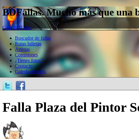
BDFallas. Mucho más que una bas
Guía BDFallas
Buscador de fallas
Rutas falleras
Artistas
Comisiones
¿Tienes fotos?
Contacto
Galería de fotos
Falla Plaza del Pintor S