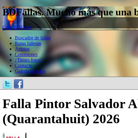
BDFallas. Mucho más que una bas
Guía BDFallas
Buscador de fallas
Rutas falleras
Artistas
Comisiones
¿Tienes fotos?
Contacto
Galería de fotos
Falla Pintor Salvador Ab
(Quarantahuit) 2026