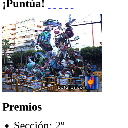
¡Puntúa!
Premios
Sección:
2º