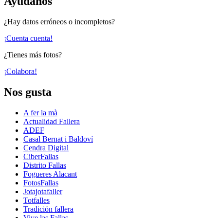
Ayúdanos
¿Hay datos erróneos o incompletos?
¡Cuenta cuenta!
¿Tienes más fotos?
¡Colabora!
Nos gusta
A fer la mà
Actualidad Fallera
ADEF
Casal Bernat i Baldoví
Cendra Digital
CiberFallas
Distrito Fallas
Fogueres Alacant
FotosFallas
Jotajotafaller
Totfalles
Tradición fallera
Vive las Fallas