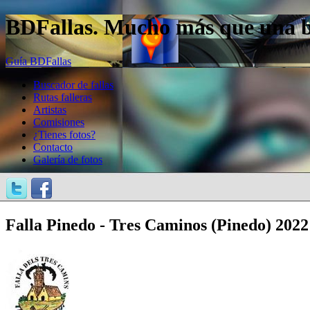
BDFallas. Mucho más que una bas
Guía BDFallas
Buscador de fallas
Rutas falleras
Artistas
Comisiones
¿Tienes fotos?
Contacto
Galería de fotos
Falla Pinedo - Tres Caminos (Pinedo) 2022