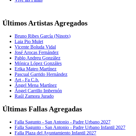
Últimos Artistas Agregados
Bruno Ribes García (Ninotx)
Laia Pio Mulet
Vicente Boluda Vidal
José Arocas Fernández
Pablo Andreu González
Mónica López Gonzáles
Erika Mateo Martínez
Pascual Garrido Hernández
Art - Fa C.b.
Ángel Mena Martínez
Ángel Carrillo Imbernón
Raúl Zamora Jurado
Últimas Fallas Agregadas
Falla Sagunto - San Antonio - Padre Urbano 2027
Falla Sagunto - San Antonio - Padre Urbano Infantil 2027
Falla Plaza del Ayuntamiento Infantil 2027