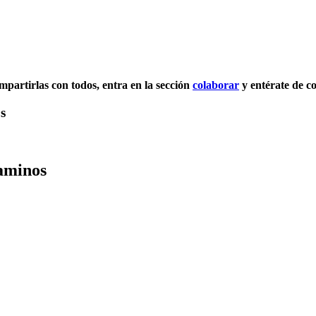
ompartirlas con todos, entra en la sección
colaborar
y entérate de c
s
Caminos