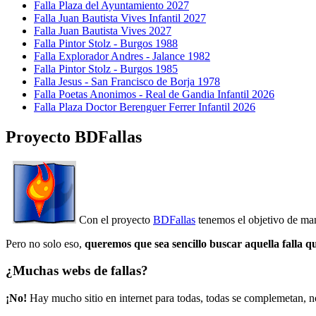
Falla Plaza del Ayuntamiento 2027
Falla Juan Bautista Vives Infantil 2027
Falla Juan Bautista Vives 2027
Falla Pintor Stolz - Burgos 1988
Falla Explorador Andres - Jalance 1982
Falla Pintor Stolz - Burgos 1985
Falla Jesus - San Francisco de Borja 1978
Falla Poetas Anonimos - Real de Gandia Infantil 2026
Falla Plaza Doctor Berenguer Ferrer Infantil 2026
Proyecto BDFallas
Con el proyecto
BDFallas
tenemos el objetivo de mant
Pero no solo eso,
queremos que sea sencillo buscar aquella falla q
¿Muchas webs de fallas?
¡No!
Hay mucho sitio en internet para todas, todas se complemetan, n