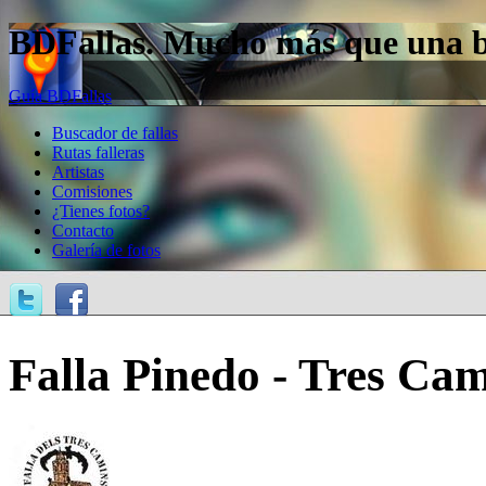
BDFallas. Mucho más que una bas
Guía BDFallas
Buscador de fallas
Rutas falleras
Artistas
Comisiones
¿Tienes fotos?
Contacto
Galería de fotos
Falla Pinedo - Tres Ca