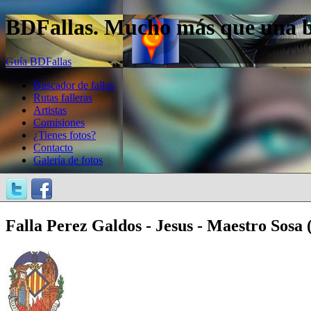
BDFallas. Mucho más que una bas
Guía BDFallas
Buscador de fallas
Rutas falleras
Artistas
Comisiones
¿Tienes fotos?
Contacto
Galería de fotos
Falla Perez Galdos - Jesus - Maestro Sosa 