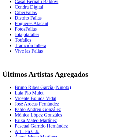
Casal Bernat i Baldoví
Cendra Digital
CiberFallas
Distrito Fallas
Fogueres Alacant
FotosFallas
Jotajotafaller
Totfalles
Tradición fallera
Vive las Fallas
Últimos Artistas Agregados
Bruno Ribes García (Ninotx)
Laia Pio Mulet
Vicente Boluda Vidal
José Arocas Fernández
Pablo Andreu González
Mónica López Gonzáles
Erika Mateo Martínez
Pascual Garrido Hernández
Art - Fa C.b.
Ángel Mena Martínez