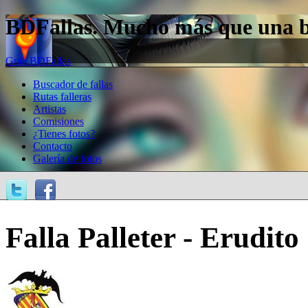
BDFallas. Mucho más que una bas
Guía BDFallas
Buscador de fallas
Rutas falleras
Artistas
Comisiones
¿Tienes fotos?
Contacto
Galería de fotos
Falla Palleter - Erudito