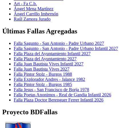
Art - Fa C.b.
Ángel Mena Martínez
Ángel Carrillo Imbernón
Raúl Zamora Jurado
Últimas Fallas Agregadas
Falla Sagunto - San Antonio - Padre Urbano 2027
Falla Sagunto - San Antonio - Padre Urbano Infantil 2027
Falla Plaza del Ayuntamiento Infantil 2027
Falla Plaza del Ayuntamiento 2027
Falla Juan Bautista Vives Infantil 2027
Falla Juan Bautista Vives 2027
Falla Pintor Stolz - Burgos 1988
Falla Explorador Andres - Jalance 1982
Falla Pintor Stolz - Burgos 1985
Falla Jesus - San Francisco de Borja 1978
Falla Poetas Anonimos - Real de Gandia Infantil 2026
Falla Plaza Doctor Berenguer Ferrer Infantil 2026
Proyecto BDFallas