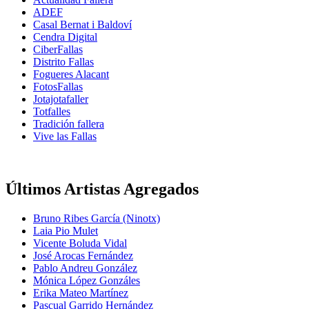
ADEF
Casal Bernat i Baldoví
Cendra Digital
CiberFallas
Distrito Fallas
Fogueres Alacant
FotosFallas
Jotajotafaller
Totfalles
Tradición fallera
Vive las Fallas
Últimos Artistas Agregados
Bruno Ribes García (Ninotx)
Laia Pio Mulet
Vicente Boluda Vidal
José Arocas Fernández
Pablo Andreu González
Mónica López Gonzáles
Erika Mateo Martínez
Pascual Garrido Hernández