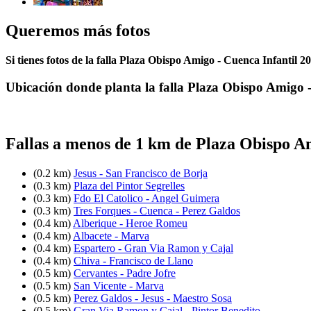
Queremos más fotos
Si tienes fotos de la falla Plaza Obispo Amigo - Cuenca Infantil 2
Ubicación donde planta la falla Plaza Obispo Amigo 
Fallas a menos de 1 km de Plaza Obispo A
(0.2 km)
Jesus - San Francisco de Borja
(0.3 km)
Plaza del Pintor Segrelles
(0.3 km)
Fdo El Catolico - Angel Guimera
(0.3 km)
Tres Forques - Cuenca - Perez Galdos
(0.4 km)
Alberique - Heroe Romeu
(0.4 km)
Albacete - Marva
(0.4 km)
Espartero - Gran Via Ramon y Cajal
(0.4 km)
Chiva - Francisco de Llano
(0.5 km)
Cervantes - Padre Jofre
(0.5 km)
San Vicente - Marva
(0.5 km)
Perez Galdos - Jesus - Maestro Sosa
(0.5 km)
Gran Via Ramon y Cajal - Pintor Benedito