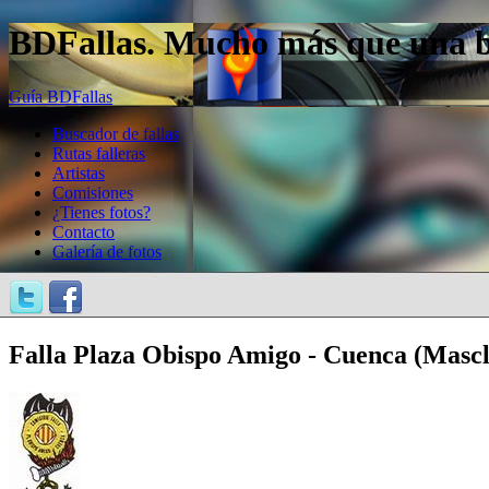
BDFallas. Mucho más que una bas
Guía BDFallas
Buscador de fallas
Rutas falleras
Artistas
Comisiones
¿Tienes fotos?
Contacto
Galería de fotos
Falla Plaza Obispo Amigo - Cuenca (Mascle