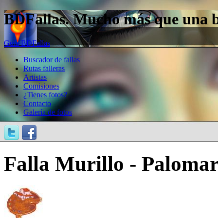
BDFallas. Mucho más que una bas
Guía BDFallas
Buscador de fallas
Rutas falleras
Artistas
Comisiones
¿Tienes fotos?
Contacto
Galería de fotos
Falla Murillo - Palomar