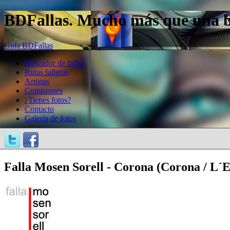
BDFallas. Mucho más que una bas
Guía BDFallas
Buscador de fallas
Rutas falleras
Artistas
Comisiones
¿Tienes fotos?
Contacto
Galería de fotos
Falla Mosen Sorell - Corona (Corona / L´Es