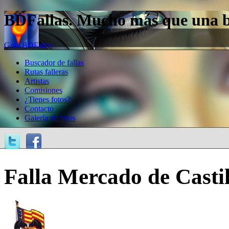
BDFallas. Mucho más que una bas
Guía BDFallas
Buscador de fallas
Rutas falleras
Artistas
Comisiones
¿Tienes fotos?
Contacto
Galería de fotos
Falla Mercado de Casti