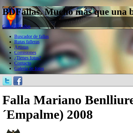
BDFallas. Mucho más que una bas
Guía BDFallas
Buscador de fallas
Rutas falleras
Artistas
Comisiones
¿Tienes fotos?
Contacto
Galería de fotos
Falla Mariano Benlliur
´Empalme) 2008