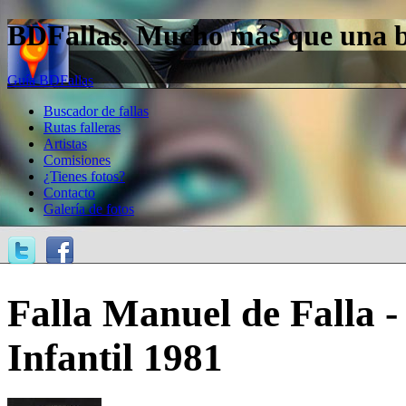
BDFallas. Mucho más que una bas
Guía BDFallas
Buscador de fallas
Rutas falleras
Artistas
Comisiones
¿Tienes fotos?
Contacto
Galería de fotos
Falla Manuel de Falla 
Infantil 1981