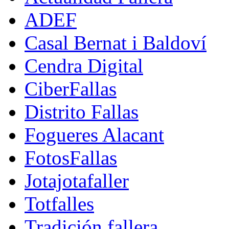
ADEF
Casal Bernat i Baldoví
Cendra Digital
CiberFallas
Distrito Fallas
Fogueres Alacant
FotosFallas
Jotajotafaller
Totfalles
Tradición fallera