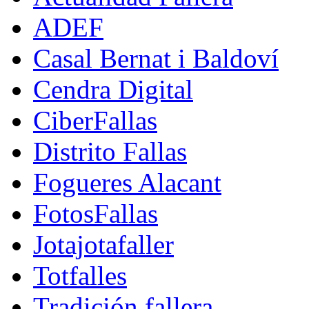
ADEF
Casal Bernat i Baldoví
Cendra Digital
CiberFallas
Distrito Fallas
Fogueres Alacant
FotosFallas
Jotajotafaller
Totfalles
Tradición fallera