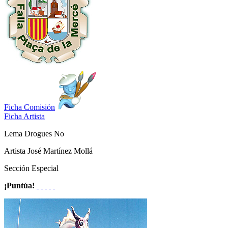
Ficha Comisión
Ficha Artista
Lema
Drogues No
Artista
José Martínez Mollá
Sección
Especial
¡Puntúa!