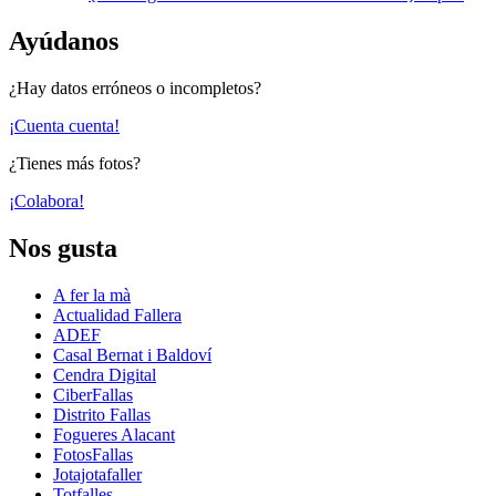
Ayúdanos
¿Hay datos erróneos o incompletos?
¡Cuenta cuenta!
¿Tienes más fotos?
¡Colabora!
Nos gusta
A fer la mà
Actualidad Fallera
ADEF
Casal Bernat i Baldoví
Cendra Digital
CiberFallas
Distrito Fallas
Fogueres Alacant
FotosFallas
Jotajotafaller
Totfalles