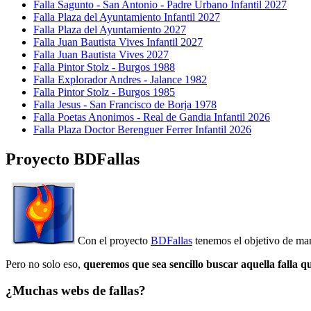
Falla Sagunto - San Antonio - Padre Urbano Infantil 2027
Falla Plaza del Ayuntamiento Infantil 2027
Falla Plaza del Ayuntamiento 2027
Falla Juan Bautista Vives Infantil 2027
Falla Juan Bautista Vives 2027
Falla Pintor Stolz - Burgos 1988
Falla Explorador Andres - Jalance 1982
Falla Pintor Stolz - Burgos 1985
Falla Jesus - San Francisco de Borja 1978
Falla Poetas Anonimos - Real de Gandia Infantil 2026
Falla Plaza Doctor Berenguer Ferrer Infantil 2026
Proyecto BDFallas
Con el proyecto
BDFallas
tenemos el objetivo de mant
Pero no solo eso,
queremos que sea sencillo buscar aquella falla q
¿Muchas webs de fallas?