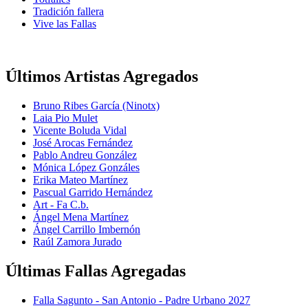
Tradición fallera
Vive las Fallas
Últimos Artistas Agregados
Bruno Ribes García (Ninotx)
Laia Pio Mulet
Vicente Boluda Vidal
José Arocas Fernández
Pablo Andreu González
Mónica López Gonzáles
Erika Mateo Martínez
Pascual Garrido Hernández
Art - Fa C.b.
Ángel Mena Martínez
Ángel Carrillo Imbernón
Raúl Zamora Jurado
Últimas Fallas Agregadas
Falla Sagunto - San Antonio - Padre Urbano 2027