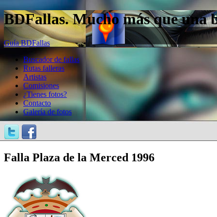
BDFallas. Mucho más que una bas
Guía BDFallas
Buscador de fallas
Rutas falleras
Artistas
Comisiones
¿Tienes fotos?
Contacto
Galería de fotos
Falla Plaza de la Merced 1996