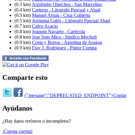
(0.3 km)
Arzobisbo Olaechea - San Marcelino
(0.4 km)
Carteros - Litografo Pascual y Abad
(0.5 km)
Manuel Arnau - Cruz Cubierta
(0.5 km)
Jerónima Galés - Litógrafo Pascual Abad
(0.7 km)
Calvo Acacio
(0.8 km)
Joaquin Navarro - Carricola
(0.8 km)
Jose Soto Mico - Sindico Mocholi
(0.9 km)
Costa y Borras - Agustina de Aragon
(0.9 km)
Fray J. Rodriguez - Pintor Cortina
Comparte esto
{"message":"DEPRECATED_ENDPOINT"}
Copiar
Ayúdanos
¿Hay datos erróneos o incompletos?
¡Cuenta cuenta!