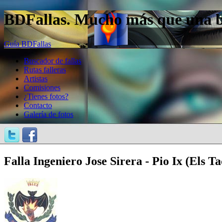
BDFallas. Mucho más que una bas
Guía BDFallas
Buscador de fallas
Rutas falleras
Artistas
Comisiones
¿Tienes fotos?
Contacto
Galería de fotos
Falla Ingeniero Jose Sirera - Pio Ix (Els Ta