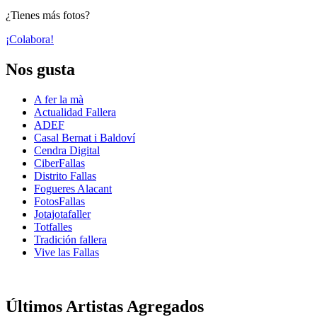
¿Tienes más fotos?
¡Colabora!
Nos gusta
A fer la mà
Actualidad Fallera
ADEF
Casal Bernat i Baldoví
Cendra Digital
CiberFallas
Distrito Fallas
Fogueres Alacant
FotosFallas
Jotajotafaller
Totfalles
Tradición fallera
Vive las Fallas
Últimos Artistas Agregados