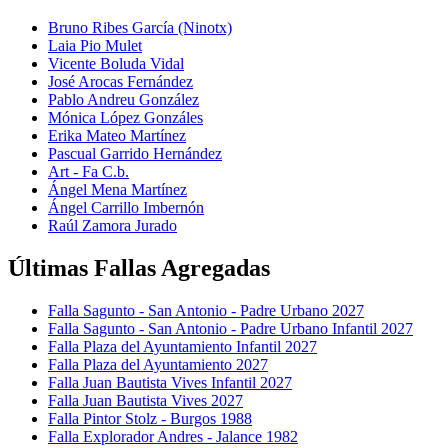
Bruno Ribes García (Ninotx)
Laia Pio Mulet
Vicente Boluda Vidal
José Arocas Fernández
Pablo Andreu González
Mónica López Gonzáles
Erika Mateo Martínez
Pascual Garrido Hernández
Art - Fa C.b.
Ángel Mena Martínez
Ángel Carrillo Imbernón
Raúl Zamora Jurado
Últimas Fallas Agregadas
Falla Sagunto - San Antonio - Padre Urbano 2027
Falla Sagunto - San Antonio - Padre Urbano Infantil 2027
Falla Plaza del Ayuntamiento Infantil 2027
Falla Plaza del Ayuntamiento 2027
Falla Juan Bautista Vives Infantil 2027
Falla Juan Bautista Vives 2027
Falla Pintor Stolz - Burgos 1988
Falla Explorador Andres - Jalance 1982