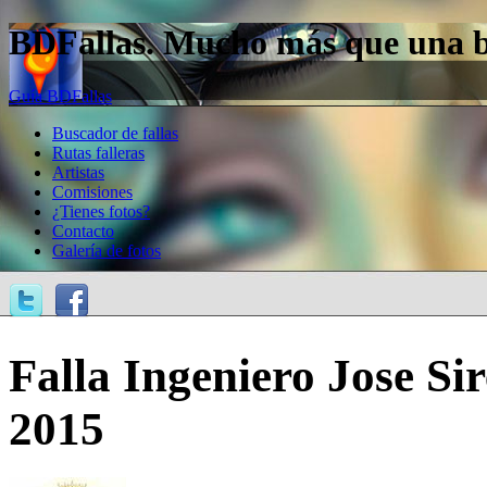
BDFallas. Mucho más que una bas
Guía BDFallas
Buscador de fallas
Rutas falleras
Artistas
Comisiones
¿Tienes fotos?
Contacto
Galería de fotos
Falla Ingeniero Jose Sir
2015