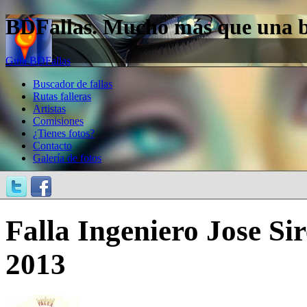
BDFallas. Mucho más que una bas
Guía BDFallas
Buscador de fallas
Rutas falleras
Artistas
Comisiones
¿Tienes fotos?
Contacto
Galería de fotos
Falla Ingeniero Jose Sir
2013