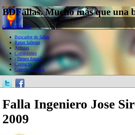
BDFallas. Mucho más que una bas
Guía BDFallas
Buscador de fallas
Rutas falleras
Artistas
Comisiones
¿Tienes fotos?
Contacto
Galería de fotos
Falla Ingeniero Jose Sir
2009