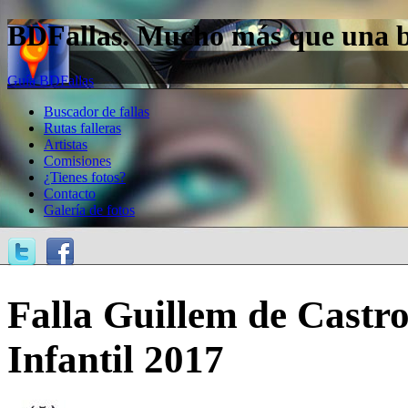
BDFallas. Mucho más que una bas
Guía BDFallas
Buscador de fallas
Rutas falleras
Artistas
Comisiones
¿Tienes fotos?
Contacto
Galería de fotos
Falla Guillem de Castro
Infantil 2017