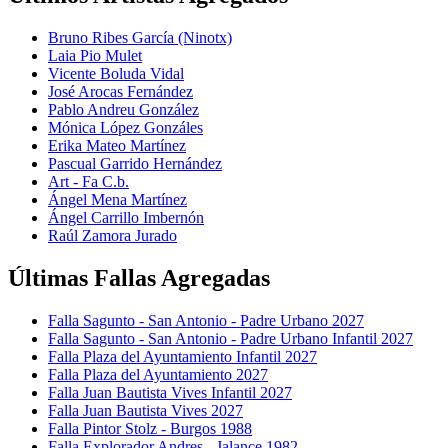
Bruno Ribes García (Ninotx)
Laia Pio Mulet
Vicente Boluda Vidal
José Arocas Fernández
Pablo Andreu González
Mónica López Gonzáles
Erika Mateo Martínez
Pascual Garrido Hernández
Art - Fa C.b.
Ángel Mena Martínez
Ángel Carrillo Imbernón
Raúl Zamora Jurado
Últimas Fallas Agregadas
Falla Sagunto - San Antonio - Padre Urbano 2027
Falla Sagunto - San Antonio - Padre Urbano Infantil 2027
Falla Plaza del Ayuntamiento Infantil 2027
Falla Plaza del Ayuntamiento 2027
Falla Juan Bautista Vives Infantil 2027
Falla Juan Bautista Vives 2027
Falla Pintor Stolz - Burgos 1988
Falla Explorador Andres - Jalance 1982