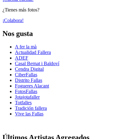
¿Tienes más fotos?
¡Colabora!
Nos gusta
A fer la mà
Actualidad Fallera
ADEF
Casal Bernat i Baldoví
Cendra Digital
CiberFallas
Distrito Fallas
Fogueres Alacant
FotosFallas
Jotajotafaller
Totfalles
Tradición fallera
Vive las Fallas
Últimos Artistas Agregados