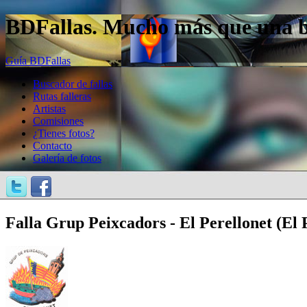
BDFallas. Mucho más que una bas
Guía BDFallas
Buscador de fallas
Rutas falleras
Artistas
Comisiones
¿Tienes fotos?
Contacto
Galería de fotos
Falla Grup Peixcadors - El Perellonet (El P