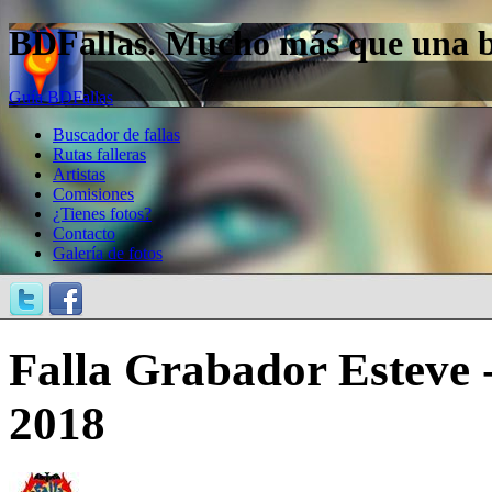
BDFallas. Mucho más que una bas
Guía BDFallas
Buscador de fallas
Rutas falleras
Artistas
Comisiones
¿Tienes fotos?
Contacto
Galería de fotos
Falla Grabador Esteve -
2018