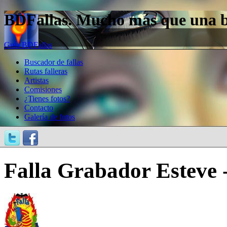
BDFallas. Mucho más que una bas
Guía BDFallas
Buscador de fallas
Rutas falleras
Artistas
Comisiones
¿Tienes fotos?
Contacto
Galería de fotos
Falla Grabador Esteve 