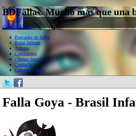
BDFallas. Mucho más que una bas
Guía BDFallas
Buscador de fallas
Rutas falleras
Artistas
Comisiones
¿Tienes fotos?
Contacto
Galería de fotos
Falla Goya - Brasil Infa