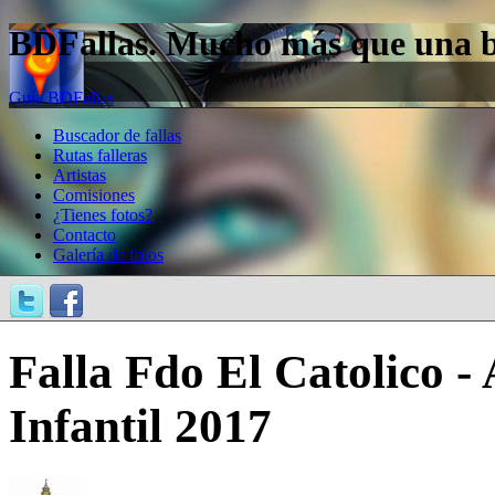
BDFallas. Mucho más que una bas
Guía BDFallas
Buscador de fallas
Rutas falleras
Artistas
Comisiones
¿Tienes fotos?
Contacto
Galería de fotos
Falla Fdo El Catolico -
Infantil 2017