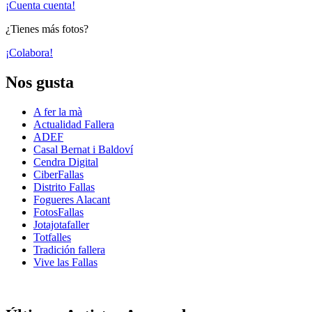
¡Cuenta cuenta!
¿Tienes más fotos?
¡Colabora!
Nos gusta
A fer la mà
Actualidad Fallera
ADEF
Casal Bernat i Baldoví
Cendra Digital
CiberFallas
Distrito Fallas
Fogueres Alacant
FotosFallas
Jotajotafaller
Totfalles
Tradición fallera
Vive las Fallas