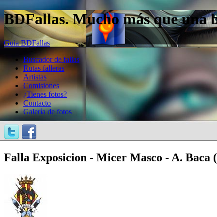
BDFallas. Mucho más que una bas
Guía BDFallas
Buscador de fallas
Rutas falleras
Artistas
Comisiones
¿Tienes fotos?
Contacto
Galería de fotos
Falla Exposicion - Micer Masco - A. Baca 