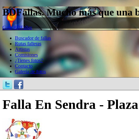
BDFallas. Mucho más que una bas
Guía BDFallas
Buscador de fallas
Rutas falleras
Artistas
Comisiones
¿Tienes fotos?
Contacto
Galería de fotos
Falla En Sendra - Plaza 