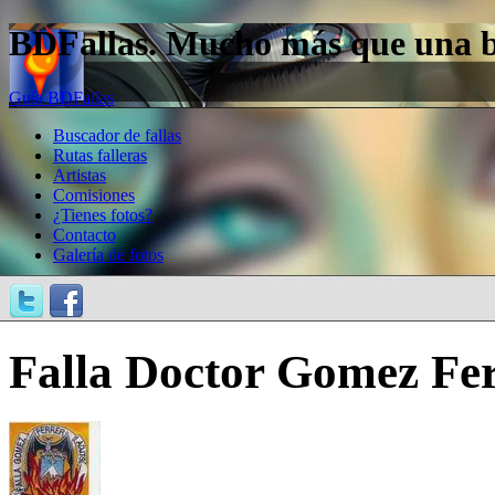
BDFallas. Mucho más que una bas
Guía BDFallas
Buscador de fallas
Rutas falleras
Artistas
Comisiones
¿Tienes fotos?
Contacto
Galería de fotos
Falla Doctor Gomez Fer