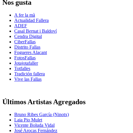
Nos gusta
A fer la mà
Actualidad Fallera
ADEF
Casal Bernat i Baldoví
Cendra Digital
CiberFallas
Distrito Fallas
Fogueres Alacant
FotosFallas
Jotajotafaller
Totfalles
Tradición fallera
Vive las Fallas
Últimos Artistas Agregados
Bruno Ribes García (Ninotx)
Laia Pio Mulet
Vicente Boluda Vidal
José Arocas Fernández