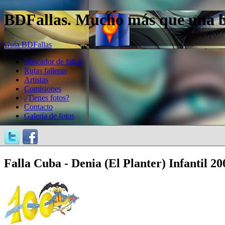
BDFallas. Mucho más que una bas
Guía BDFallas
Buscador de fallas
Rutas falleras
Artistas
Comisiones
¿Tienes fotos?
Contacto
Galería de fotos
Falla Cuba - Denia (El Planter) Infantil 20