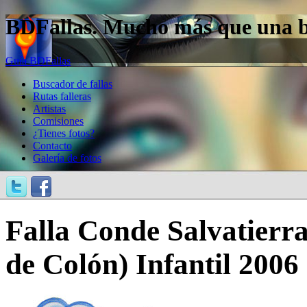
BDFallas. Mucho más que una bas
Guía BDFallas
Buscador de fallas
Rutas falleras
Artistas
Comisiones
¿Tienes fotos?
Contacto
Galería de fotos
Falla Conde Salvatierr
de Colón) Infantil 2006