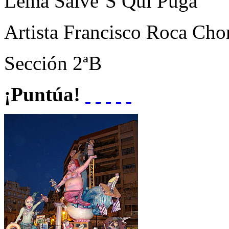
Lema
Salve´S Qui Puga
Artista
Francisco Roca Cho
Sección
2ªB
¡Puntúa!