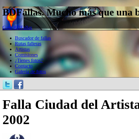
BDFallas. Mucho más que una bas
Guía BDFallas
Buscador de fallas
Rutas falleras
Artistas
Comisiones
¿Tienes fotos?
Contacto
Galería de fotos
Falla Ciudad del Artista
2002