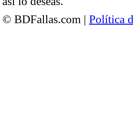
así lo deseas.
© BDFallas.com |
Política 