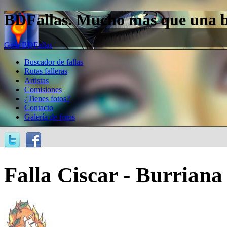
BDFallas. Mucho más que una bas
Guía BDFallas
Buscador de fallas
Rutas falleras
Artistas
Comisiones
¿Tienes fotos?
Contacto
Galería de fotos
Falla Ciscar - Burriana